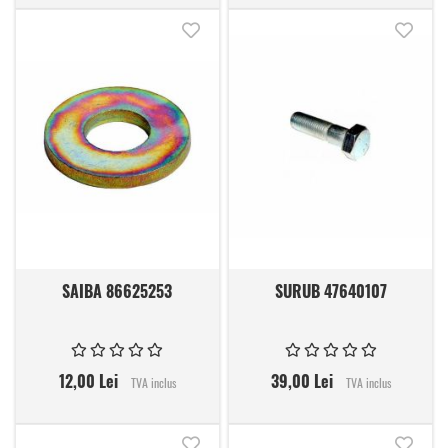
Adauga in lista de dorinte
Adauga
SAIBA 86625253
SURUB 47640107
12,00 Lei
39,00 Lei
TVA inclus
TVA inclus
Adauga in lista de dorinte
Adauga