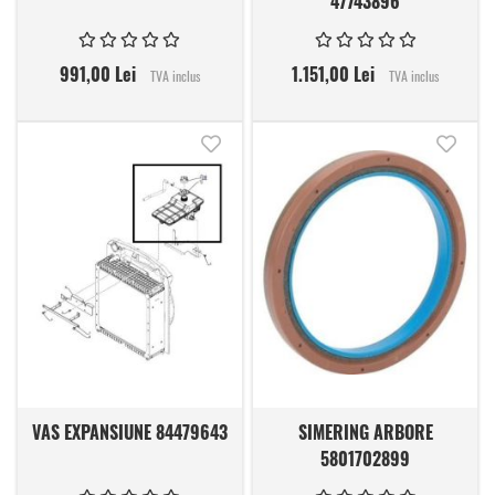
47743896
991,00 Lei
1.151,00 Lei
TVA inclus
TVA inclus
Adauga in lista de dorinte
Adauga
VAS EXPANSIUNE 84479643
SIMERING ARBORE
5801702899