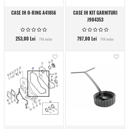
CASE IH O-RING A41856
CASE IH KIT GARNITURI
J904353
253,00 Lei
797,00 Lei
TVA inclus
TVA inclus
Adauga in lista de dorinte
Adauga