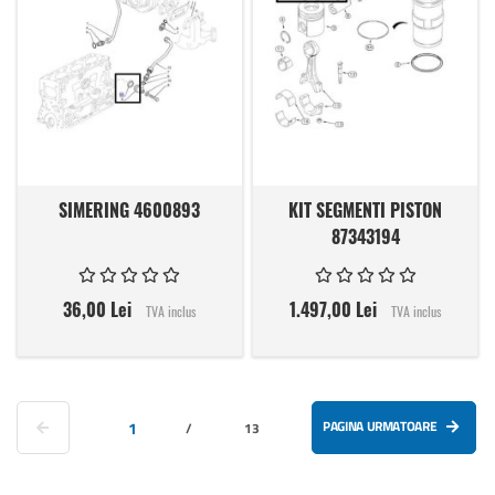
SIMERING 4600893
KIT SEGMENTI PISTON
87343194
36,00 Lei
1.497,00 Lei
TVA inclus
TVA inclus
Pagina
Pagina anterioara
in acest moment cititi pagina
PAGINA URMATOARE
1
Pagina
/
13