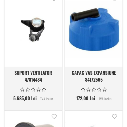
SUPORT VENTILATOR
CAPAC VAS EXPANSIUNE
47814484
84172565
5.685,00 Lei
172,00 Lei
TVA inclus
TVA inclus
Adauga in lista de dorinte
Adauga