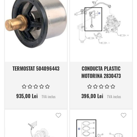
TERMOSTAT 504096443
CONDUCTA PLASTIC
MOTORINA 2830473
935,00 Lei
396,00 Lei
TVA inclus
TVA inclus
Adauga in lista de dorinte
Adauga