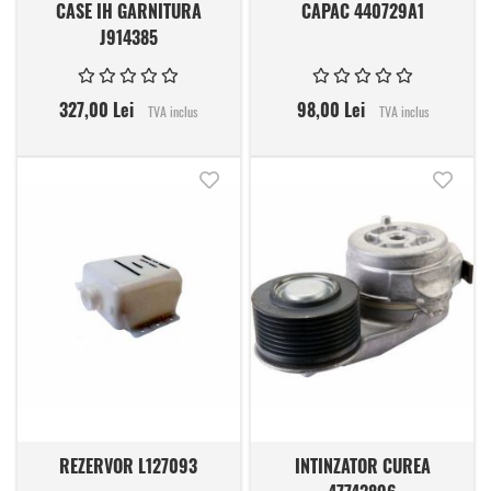
CASE IH GARNITURA
CAPAC 440729A1
J914385
327,00 Lei
98,00 Lei
TVA inclus
TVA inclus
Adauga in lista de dorinte
Adauga
REZERVOR L127093
INTINZATOR CUREA