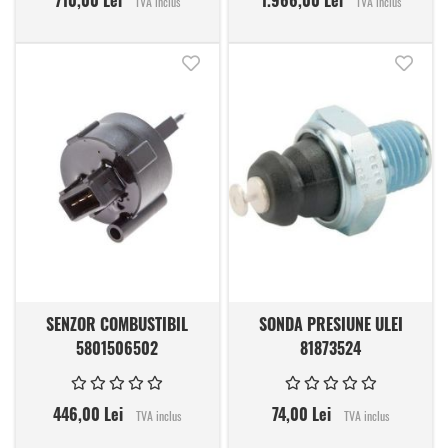
TVA inclus
TVA inclus
Adauga in lista de dorinte
Adauga
SENZOR COMBUSTIBIL
SONDA PRESIUNE ULEI
5801506502
81873524
446,00 Lei
74,00 Lei
TVA inclus
TVA inclus