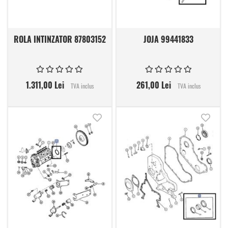
ROLA INTINZATOR 87803152
JOJA 99441833
1.311,00 Lei
261,00 Lei
TVA inclus
TVA inclus
Adauga in lista de dorinte
Adauga