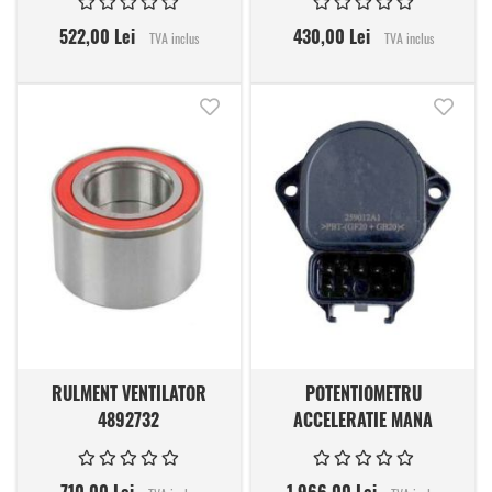
522,00 Lei
430,00 Lei
TVA inclus
TVA inclus
Adauga in lista de dorinte
Adauga
RULMENT VENTILATOR
POTENTIOMETRU
4892732
ACCELERATIE MANA
259012A1
710,00 Lei
1.966,00 Lei