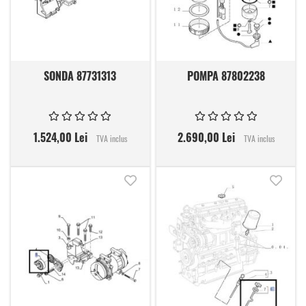
SONDA 87731313
POMPA 87802238
1.524,00 Lei
2.690,00 Lei
TVA inclus
TVA inclus
Adauga in lista de dorinte
Adauga